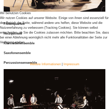
Wir benutzen Cookies
Wir nutzen Cookies auf unserer Website. Einige von ihnen sind essenziell für
den Betrieb der Seite, während andere uns helfen, diese Website und die
Flötenquartett
Nutzererfahrung zu verbessern (Tracking Cookies). Sie können selbst
entscheiden, ob Sie die Cookies zulassen möchten. Bitte beachten Sie, dass
Holzquintett
bei einer Ablehnung womöglich nicht mehr alle Funktionalitäten der Seite zur
Verfügung stehen.
Klarinettenensemble
Saxofonensemble
AKZEPTIEREN
ABLEHNEN
Percussionsensemble
Weitere Informationen
|
Impressum