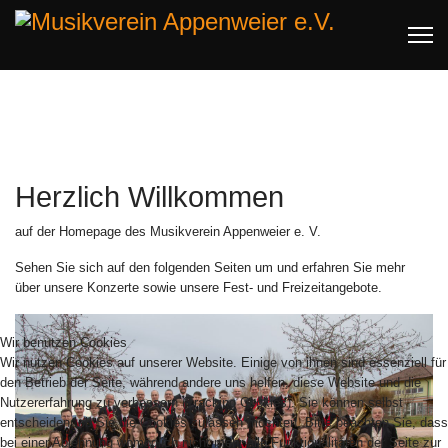
Herzlich Willkommen
auf der Homepage des Musikverein Appenweier e. V.
Sehen Sie sich auf den folgenden Seiten um und erfahren Sie mehr
über unsere Konzerte sowie unsere Fest- und Freizeitangebote.
Wir benutzen Cookies
Wir nutzen Cookies auf unserer Website. Einige von ihnen sind essenziell für
den Betrieb der Seite, während andere uns helfen, diese Website und die
Nutzererfahrung zu verbessern (Tracking Cookies). Sie können selbst
entscheiden, ob Sie die Cookies zulassen möchten. Bitte beachten Sie, dass
bei einer Ablehnung womöglich nicht mehr alle Funktionalitäten der Seite zur