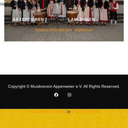
Verfügung stehen.
AKZEPTIEREN
ABLEHNEN
Weitere Informationen
|
Impressum
Copyright © Musikverein Appenweier e.V. All Rights Reserved.
Free Joomla! templates
by
Engine Templates